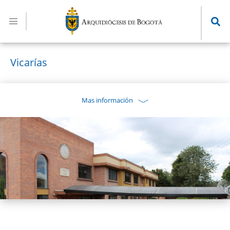
Pasar
al
contenido
principal
Vicarías
Mas información