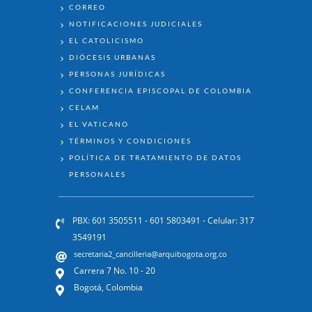
ENLACES
CORREO
NOTIFICACIONES JUDICIALES
EL CATOLICISMO
DIÓCESIS URBANAS
PERSONAS JURÍDICAS
CONFERENCIA EPISCOPAL DE COLOMBIA
CELAM
EL VATICANO
TÉRMINOS Y CONDICIONES
POLÍTICA DE TRATAMIENTO DE DATOS
PERSONALES
PBX: 601 3505511 - 601 5803491 - Celular: 317
3549191
secretaria2_cancilleria@arquibogota.org.co
Carrera 7 No. 10 - 20
Bogotá, Colombia