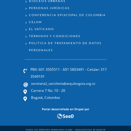
DIÓCESIS URBANAS
PERSONAS JURÍDICAS
CONFERENCIA EPISCOPAL DE COLOMBIA
CELAM
EL VATICANO
TÉRMINOS Y CONDICIONES
POLÍTICA DE TRATAMIENTO DE DATOS
PERSONALES
PBX: 601 3505511 - 601 5803491 - Celular: 317
3549191
secretaria2_cancilleria@arquibogota.org.co
Carrera 7 No. 10 - 20
Bogotá, Colombia
Portal desarrollado en Drupal por
TODOS LOS DERECHOS RESERVADOS ©,2020 - ARQUIDIÓCESIS DE BOGOTÁ