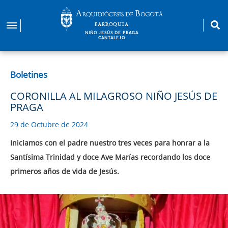
Pasar
al
PARROQUIA
contenido
NIÑO JESÚS DE PRAGA
CANTALEJO
principal
Boletines
CORONILLA AL MILAGROSO NIÑO JESÚS DE
PRAGA
29 de Octubre de 2024
Iniciamos con el padre nuestro tres veces para honrar a la
Santísima Trinidad y doce Ave Marías recordando los doce
primeros años de vida de Jesús.