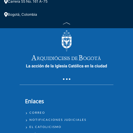
Carrera 55 No. 161 A-75
Bogotá, Colombia
Enlaces
ENLACES
CORREO
NOTIFICACIONES JUDICIALES
EL CATOLICISMO