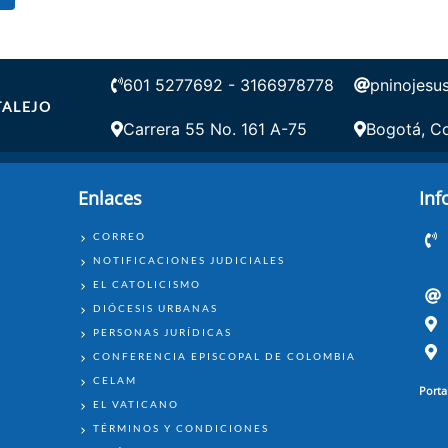
601 5277692 - 3166978778
pninojesu
TALEJO
Carrera 55 No. 161 A-75
Bogotá, C
Enlaces
Inf
ENLACES
CORREO
NOTIFICACIONES JUDICIALES
EL CATOLICISMO
DIÓCESIS URBANAS
PERSONAS JURÍDICAS
CONFERENCIA EPISCOPAL DE COLOMBIA
CELAM
Porta
EL VATICANO
TÉRMINOS Y CONDICIONES