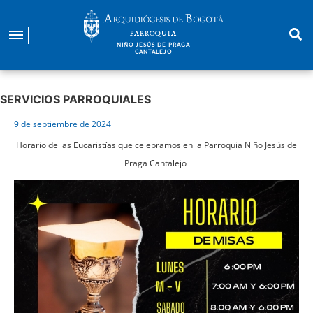
Pasar
al
PARROQUIA
contenido
NIÑO JESÚS DE PRAGA
CANTALEJO
principal
SERVICIOS PARROQUIALES
9 de septiembre de 2024
Horario de las Eucaristías que celebramos en la Parroquia Niño Jesús de
Praga Cantalejo
Imagen