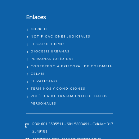
Enlaces
ENLACES
CORREO
NOTIFICACIONES JUDICIALES
EL CATOLICISMO
DIÓCESIS URBANAS
PERSONAS JURÍDICAS
CONFERENCIA EPISCOPAL DE COLOMBIA
CELAM
EL VATICANO
TÉRMINOS Y CONDICIONES
POLÍTICA DE TRATAMIENTO DE DATOS
PERSONALES
PBX: 601 3505511 - 601 5803491 - Celular: 317
3549191
secretaria2_cancilleria@arquibogota.org.co