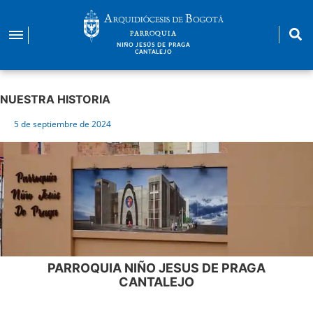
Pasar
al
PARROQUIA
contenido
NIÑO JESÚS DE PRAGA
CANTALEJO
principal
NUESTRA HISTORIA
5 de septiembre de 2024
PARROQUIA NIÑO JESUS DE PRAGA
CANTALEJO