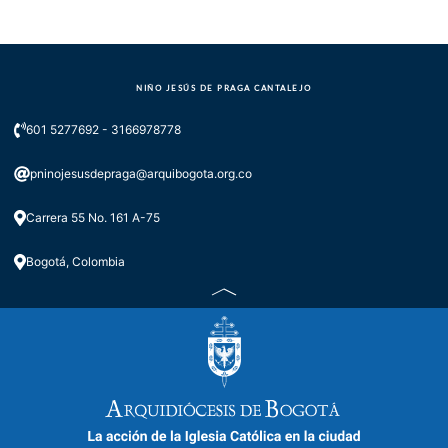
NIÑO JESÚS DE PRAGA CANTALEJO
601 5277692 - 3166978778
pninojesusdepraga@arquibogota.org.co
Carrera 55 No. 161 A-75
Bogotá, Colombia