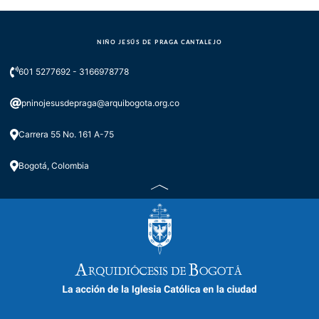
NIÑO JESÚS DE PRAGA CANTALEJO
601 5277692 - 3166978778
pninojesusdepraga@arquibogota.org.co
Carrera 55 No. 161 A-75
Bogotá, Colombia