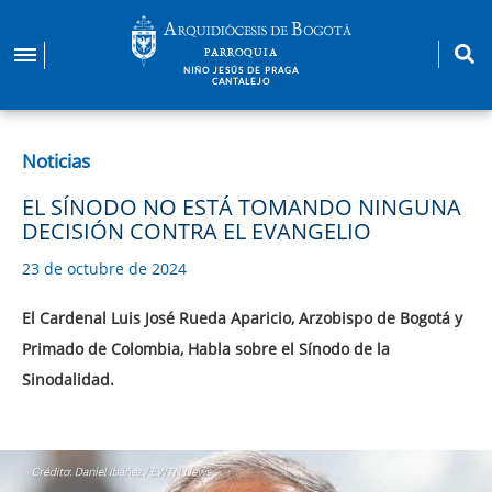
Pasar
al
PARROQUIA
contenido
NIÑO JESÚS DE PRAGA
CANTALEJO
principal
Noticias
EL SÍNODO NO ESTÁ TOMANDO NINGUNA
DECISIÓN CONTRA EL EVANGELIO
23 de octubre de 2024
El Cardenal Luis José Rueda Aparicio, Arzobispo de Bogotá y
Primado de Colombia, Habla sobre el Sínodo de la
Sinodalidad.