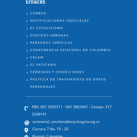
Enlaces
ENLACES
CORREO
NOTIFICACIONES JUDICIALES
EL CATOLICISMO
DIÓCESIS URBANAS
PERSONAS JURÍDICAS
CONFERENCIA EPISCOPAL DE COLOMBIA
CELAM
EL VATICANO
TÉRMINOS Y CONDICIONES
POLÍTICA DE TRATAMIENTO DE DATOS
PERSONALES
PBX: 601 3505511 - 601 5803491 - Celular: 317
3549191
secretaria2_cancilleria@arquibogota.org.co
Carrera 7 No. 10 - 20
Bogotá, Colombia