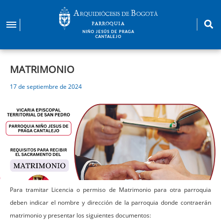
Pasar
al
PARROQUIA
contenido
NIÑO JESÚS DE PRAGA
CANTALEJO
principal
MATRIMONIO
17 de septiembre de 2024
Para tramitar Licencia o permiso de Matrimonio para otra parroquia
deben indicar el nombre y dirección de la parroquia donde contraerán
matrimonio y presentar los siguientes documentos: