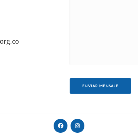
t
|
©
OpenStreetMap
contributors
org.co
ENVIAR MENSAJE