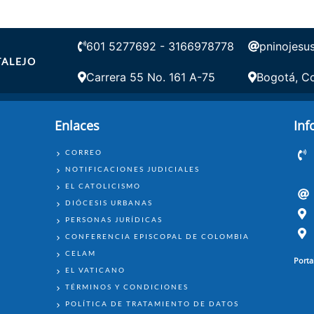
601 5277692 - 3166978778
pninojesu
TALEJO
Carrera 55 No. 161 A-75
Bogotá, C
Enlaces
Inf
ENLACES
CORREO
NOTIFICACIONES JUDICIALES
EL CATOLICISMO
DIÓCESIS URBANAS
PERSONAS JURÍDICAS
CONFERENCIA EPISCOPAL DE COLOMBIA
CELAM
Porta
EL VATICANO
TÉRMINOS Y CONDICIONES
POLÍTICA DE TRATAMIENTO DE DATOS